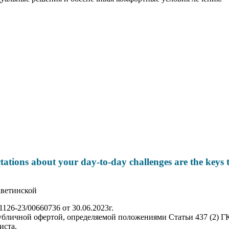
ectations about your day-to-day challenges are the keys
аветинской
26-23/00660736 от 30.06.2023г.
убличной офертой, определяемой положениями Статьи 437 (2) Г
иста.