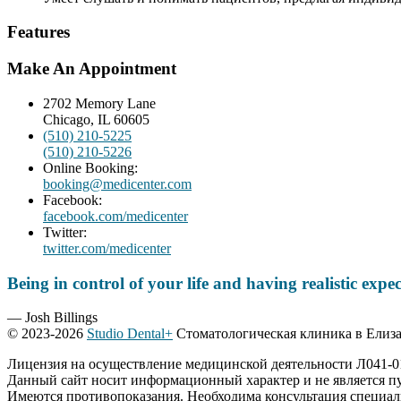
Features
Make An Appointment
2702 Memory Lane
Chicago, IL 60605
(510) 210-5225
(510) 210-5226
Online Booking:
booking@medicenter.com
Facebook:
facebook.com/medicenter
Twitter:
twitter.com/medicenter
Being in control of your life and having realistic exp
— Josh Billings
© 2023-2026
Studio Dental+
Стоматологическая клиника в Елиз
Лицензия на осуществление медицинской деятельности Л041-011
Данный сайт носит информационный характер и не является п
Имеются противопоказания. Необходима консультация специал