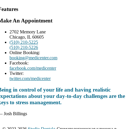
Features
Make An Appointment
2702 Memory Lane
Chicago, IL 60605
(510) 210-5225
(510) 210-5226
Online Booking:
booking@medicenter.com
Facebook:
facebook.com/medicenter
Twitter:
twitter.com/medicenter
Being in control of your life and having realistic
expectations about your day-to-day challenges are the
keys to stress management.
 Josh Billings
© 2023-2026
Studio Dental+
Стоматологическая клиника в